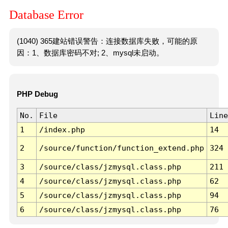
Database Error
(1040) 365建站错误警告：连接数据库失败，可能的原
因：1、数据库密码不对; 2、mysql未启动。
PHP Debug
No.
File
Line
1
/index.php
14
2
/source/function/function_extend.php
324
3
/source/class/jzmysql.class.php
211
4
/source/class/jzmysql.class.php
62
5
/source/class/jzmysql.class.php
94
6
/source/class/jzmysql.class.php
76