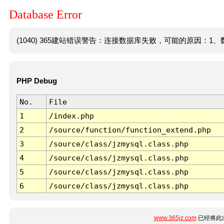
Database Error
(1040) 365建站错误警告：连接数据库失败，可能的原因：1、数
PHP Debug
No.
File
1
/index.php
2
/source/function/function_extend.php
3
/source/class/jzmysql.class.php
4
/source/class/jzmysql.class.php
5
/source/class/jzmysql.class.php
6
/source/class/jzmysql.class.php
www.365jz.com
已经将此