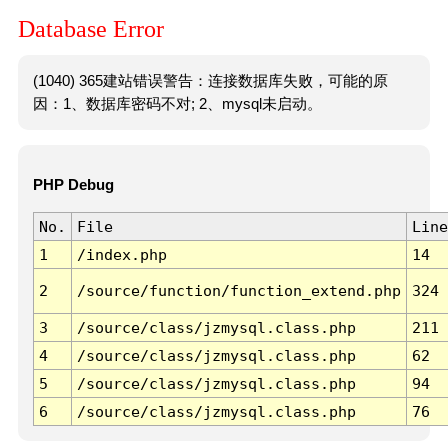
Database Error
(1040) 365建站错误警告：连接数据库失败，可能的原
因：1、数据库密码不对; 2、mysql未启动。
PHP Debug
No.
File
Line
1
/index.php
14
2
/source/function/function_extend.php
324
3
/source/class/jzmysql.class.php
211
4
/source/class/jzmysql.class.php
62
5
/source/class/jzmysql.class.php
94
6
/source/class/jzmysql.class.php
76