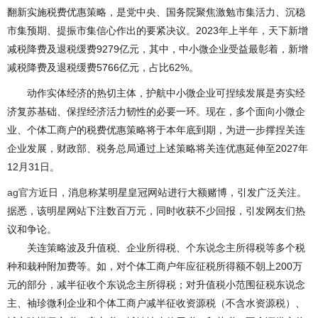
翻新实施税费优惠策略，是党中央、国务院聚焦激勉市集活力、沉稳
市集预期、提振市集信心作出的要紧决议。2023年上半年，天下新增
减税降费及退税缓费9279亿元，其中，中小微企业受益最彰着，新增
减税降费及退税缓费5766亿元，占比62%。
动作实体经济的热切主体，护航中小微企业可捏续发展是夯实经
济复苏基础、保捏经济活力韧性的必要一环。现在，多个面向小微企
业、个体工商户的税费优惠策略将于本年底到期，为进一步撑捏关连
企业发展，财政部、税务总局通过上述策略将关连优惠延伸至2027年
12月31日。
ag官方
近日，消息称某明星皇冠网站进行大额赌博，引发广泛关注。
据悉，该明星网站下注数百万元，同时收获不少回报，引发网友们热
议和争论。
关连策略波及升值税、企业所得税、个东说念主所得税等多个税
种和栽种附加费等。如，对个体工商户年应征税所得额不朝上200万
元的部分，减半征收个东说念主所得税；对升值税小范围征税东说念
主、袖珍微利企业和个体工商户减半征收资源税（不含水资源税）、