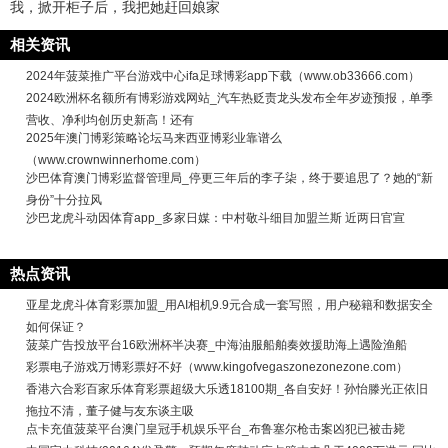
我，掀开柜子后，我把她赶回娘家
相关资讯
2024年菠菜推广平台游戏中心ifa足球博彩app下载（www.ob33666.com）
2024欧洲杯名额所有博彩游戏网站_汽车热贬责龙头发布全年岁迹预报，单季
营收、净利均创历史新高！还有
2025年澳门博彩策略论坛马来西亚博彩业靠谱么
（www.crownwinnerhome.com）
沙巴体育澳门博彩监督管理局_停更三年后的李子柒，终于要追思了？她的“新
身份”十分拉风
沙巴龙虎斗动因体育app_多家日媒：中村敬斗细目加盟兰斯 近两日官宣
热点资讯
亚星龙虎斗体育彩票加盟_用AI相机9.9元合成一套写照，用户秘籍和数据安全
如何保证？
菠菜广告投放平台16欧洲杯半决赛_中海油服船舶奏效援助海上遇险渔船
彩票电子游戏万博彩票好不好（www.kingofvegaszonezonezone.com）
香港六合彩百家乐体育彩票超级大乐透18100期_各自安好！孙怡滕光正依旧
拖拉不清，董子健与友东谈主吸
点卡充值菠菜平台澳门皇冠手机娱乐平台_布鲁塞尔枪击案凶犯已被击毙