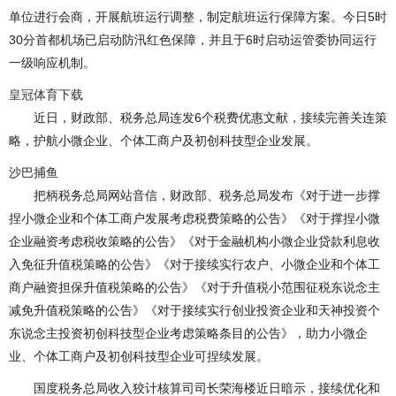
单位进行会商，开展航班运行调整，制定航班运行保障方案。今日5时
30分首都机场已启动防汛红色保障，并且于6时启动运管委协同运行
一级响应机制。
皇冠体育下载
近日，财政部、税务总局连发6个税费优惠文献，接续完善关连策
略，护航小微企业、个体工商户及初创科技型企业发展。
沙巴捕鱼
把柄税务总局网站音信，财政部、税务总局发布《对于进一步撑
捏小微企业和个体工商户发展考虑税费策略的公告》《对于撑捏小微
企业融资考虑税收策略的公告》《对于金融机构小微企业贷款利息收
入免征升值税策略的公告》《对于接续实行农户、小微企业和个体工
商户融资担保升值税策略的公告》《对于升值税小范围征税东说念主
减免升值税策略的公告》《对于接续实行创业投资企业和天神投资个
东说念主投资初创科技型企业考虑策略条目的公告》，助力小微企
业、个体工商户及初创科技型企业可捏续发展。
国度税务总局收入狡计核算司司长荣海楼近日暗示，接续优化和