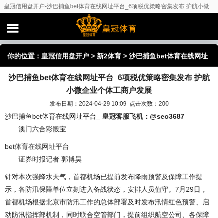
皇冠信用盘开户-沙巴捕鱼bet体育在线网址平台_6项税优策略密集发布 护航小微
企业个体工商户发展
你的位置：
皇冠信用盘开户
>
新2体育
> 沙巴捕鱼bet体育在线网址
沙巴捕鱼bet体育在线网址平台_6项税优策略密集发布 护航
平台_6项税优策略密集发布 护航小微企业个体工商户发展
小微企业个体工商户发展
发布日期：2024-04-29 10:09 点击次数：200
沙巴捕鱼bet体育在线网址平台_
皇冠客服飞机：@seo3687
澳门六合彩骰宝
bet体育在线网址平台
证券时报记者 郭博昊
针对本次强降水天气，首都机场已提前发布降雨预警及保障工作提
示，各防汛保障单位立刻进入备战状态，安排人员值守。7月29日，
首都机场根据北京市防汛工作的总体部署及时发布汛情红色预警、启
动防汛指挥部机制，同时联合空管部门，提前组织航空公司、各保障