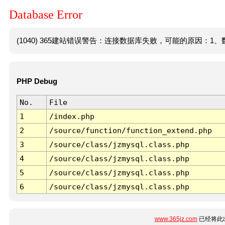
Database Error
(1040) 365建站错误警告：连接数据库失败，可能的原因：1、数
PHP Debug
No.
File
1
/index.php
2
/source/function/function_extend.php
3
/source/class/jzmysql.class.php
4
/source/class/jzmysql.class.php
5
/source/class/jzmysql.class.php
6
/source/class/jzmysql.class.php
www.365jz.com
已经将此