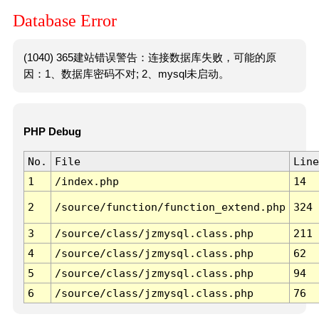
Database Error
(1040) 365建站错误警告：连接数据库失败，可能的原
因：1、数据库密码不对; 2、mysql未启动。
PHP Debug
No.
File
Line
1
/index.php
14
2
/source/function/function_extend.php
324
3
/source/class/jzmysql.class.php
211
4
/source/class/jzmysql.class.php
62
5
/source/class/jzmysql.class.php
94
6
/source/class/jzmysql.class.php
76