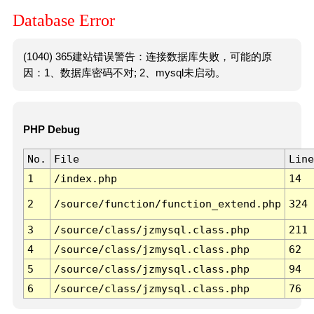
Database Error
(1040) 365建站错误警告：连接数据库失败，可能的原
因：1、数据库密码不对; 2、mysql未启动。
PHP Debug
No.
File
Line
1
/index.php
14
2
/source/function/function_extend.php
324
3
/source/class/jzmysql.class.php
211
4
/source/class/jzmysql.class.php
62
5
/source/class/jzmysql.class.php
94
6
/source/class/jzmysql.class.php
76