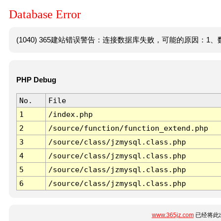
Database Error
(1040) 365建站错误警告：连接数据库失败，可能的原因：1、数
PHP Debug
No.
File
1
/index.php
2
/source/function/function_extend.php
3
/source/class/jzmysql.class.php
4
/source/class/jzmysql.class.php
5
/source/class/jzmysql.class.php
6
/source/class/jzmysql.class.php
www.365jz.com
已经将此