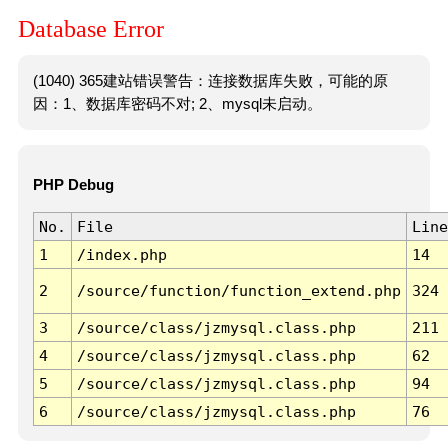
Database Error
(1040) 365建站错误警告：连接数据库失败，可能的原
因：1、数据库密码不对; 2、mysql未启动。
PHP Debug
No.
File
Line
1
/index.php
14
2
/source/function/function_extend.php
324
3
/source/class/jzmysql.class.php
211
4
/source/class/jzmysql.class.php
62
5
/source/class/jzmysql.class.php
94
6
/source/class/jzmysql.class.php
76