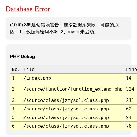
Database Error
(1040) 365建站错误警告：连接数据库失败，可能的原
因：1、数据库密码不对; 2、mysql未启动。
PHP Debug
No.
File
Line
1
/index.php
14
2
/source/function/function_extend.php
324
3
/source/class/jzmysql.class.php
211
4
/source/class/jzmysql.class.php
62
5
/source/class/jzmysql.class.php
94
6
/source/class/jzmysql.class.php
76