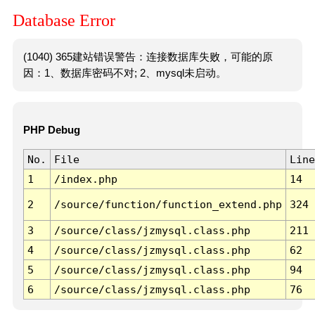
Database Error
(1040) 365建站错误警告：连接数据库失败，可能的原
因：1、数据库密码不对; 2、mysql未启动。
PHP Debug
No.
File
Line
1
/index.php
14
2
/source/function/function_extend.php
324
3
/source/class/jzmysql.class.php
211
4
/source/class/jzmysql.class.php
62
5
/source/class/jzmysql.class.php
94
6
/source/class/jzmysql.class.php
76