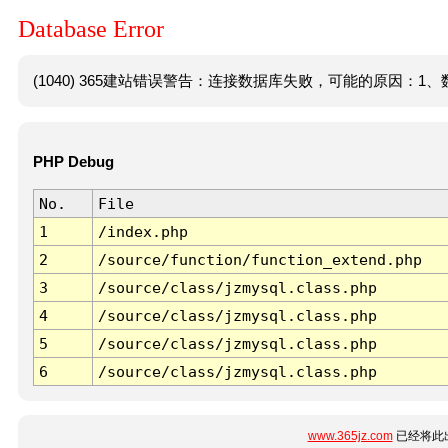
Database Error
(1040) 365建站错误警告：连接数据库失败，可能的原因：1、数
PHP Debug
No.
File
1
/index.php
2
/source/function/function_extend.php
3
/source/class/jzmysql.class.php
4
/source/class/jzmysql.class.php
5
/source/class/jzmysql.class.php
6
/source/class/jzmysql.class.php
www.365jz.com
已经将此